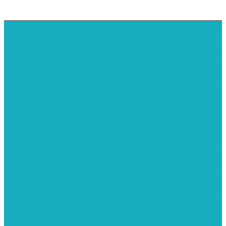
דף הבית
אודותינו
ערכות חגים
שיקי קיט פרטי
שיקי קיט סיטונאי
בית מארח
סרטונים
מומלצים לילדים
משרביות