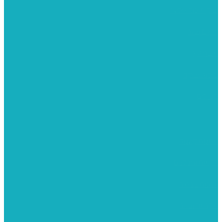
יציקות פוליאסטר
רישום וציור
מוצרי עץ
פיסול ויציקה
קנווסים
מתנות קטנות
רקמות וגובלנים
ערכות צביעה
מקרמה וצמר