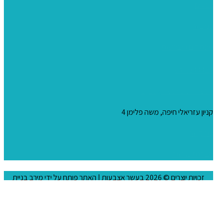
צבעים
כני ציור
מכחולים ומברשות
04-8344424
s_10@netvision.net.il
קניון עזריאלי חיפה, משה פלימן 4
צור קשר
הצהרת נגישות
זכויות יוצרים © 2026
בעשר אצבעות
| האתר פותח על ידי
מירב בניית
אתרים