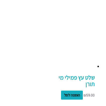
שלט עץ פמילי מי
תורן
59.00
₪
הוספה לסל