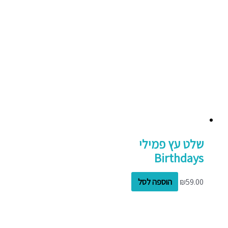
שלט עץ פמילי
Birthdays
59.00
₪
הוספה לסל