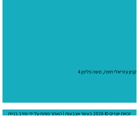
צבעים
כני ציור
מכחולים ומברשות
04-8344424
s_10@netvision.net.il
קניון עזריאלי חיפה, משה פלימן 4
צור קשר
הצהרת נגישות
זכויות יוצרים © 2026
בעשר אצבעות
| האתר פותח על ידי
מירב בניית
אתרים