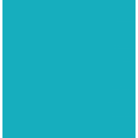
יציקות פוליאסטר
רישום וציור
מוצרי עץ
פיסול ויציקה
קנווסים
מתנות קטנות
רקמות וגובלנים
ערכות צביעה
מקרמה וצמר