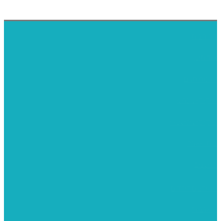
דף הבית
אודותינו
ערכות חגים
שיקי קיט פרטי
שיקי קיט סיטונאי
בית מארח
סרטונים
מומלצים לילדים
משרביות