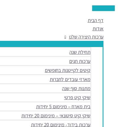
תפריט
דילוג
כמות
Products
ראשי
של
לתוכן
search
חיתוך
דף הבית
עץ
אודות
מכונית
ערכות היצירה שלנו
28X18
תחילת שנה
ס"מ
ערכות חגים
קיטים לקייטנות בחופשים
מארזי עובדים לחברות
מתנות סוף שנה
שיקי קיט פרטי
בית מארח – מינימום 5 יחידות
שיקי קיט סיטונאי – מינימום 20 יחידות
ערכות בידוד- מינימום 20 יחידות