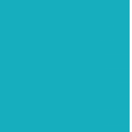
מתנות קטנות
רקמות וגובלנים
ערכות צביעה
מקרמה וצמר
צבעים
כני ציור
מכחולים ומברשות
04-8344424