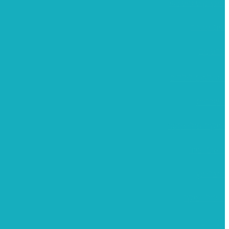
שיקי קיט סיטונאי
בית מארח
סרטונים
מומלצים לילדים
משרביות
יציקות פוליאסטר
רישום וציור
מוצרי עץ
פיסול ויציקה
קנווסים