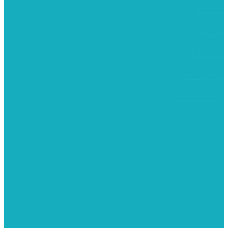
דף הבית
אודותינו
ערכות חגים
שיקי קיט פרטי
שיקי קיט סיטונאי
בית מארח
סרטונים
מומלצים לילדים
משרביות
יציקות פוליאסטר