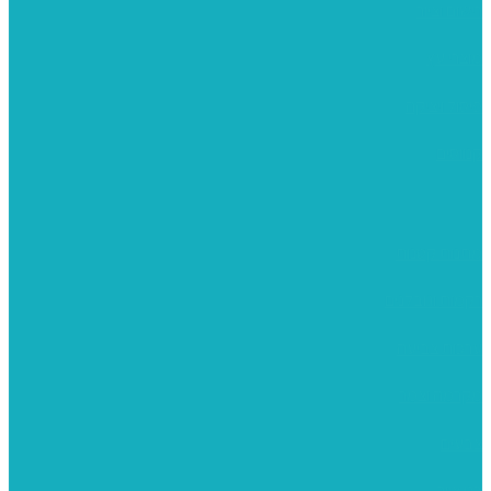
רישום וציור
מוצרי עץ
פיסול ויציקה
קנווסים
מתנות קטנות
רקמות וגובלנים
ערכות צביעה
מקרמה וצמר
צבעים
כני ציור