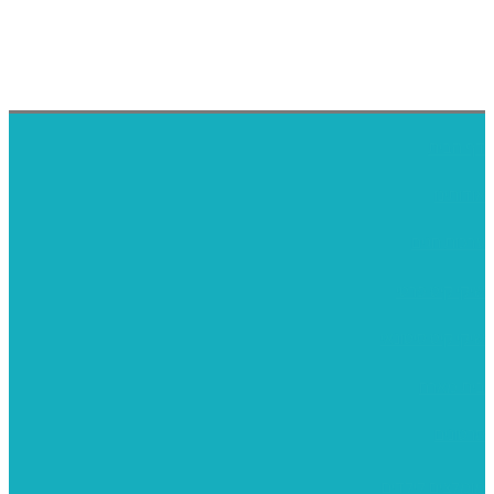
דף הבית
אודותינו
ערכות חגים
שיקי קיט פרטי
שיקי קיט סיטונאי
בית מארח
סרטונים
מומלצים לילדים