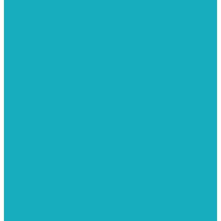
משרביות
יציקות פוליאסטר
רישום וציור
מוצרי עץ
פיסול ויציקה
קנווסים
מתנות קטנות
רקמות וגובלנים
ערכות צביעה