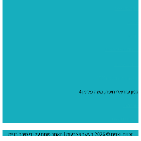
מקרמה וצמר
צבעים
כני ציור
מכחולים ומברשות
04-8344424
s_10@netvision.net.il
קניון עזריאלי חיפה, משה פלימן 4
צור קשר
הצהרת נגישות
זכויות יוצרים © 2026
בעשר אצבעות
| האתר פותח על ידי
מירב בניית