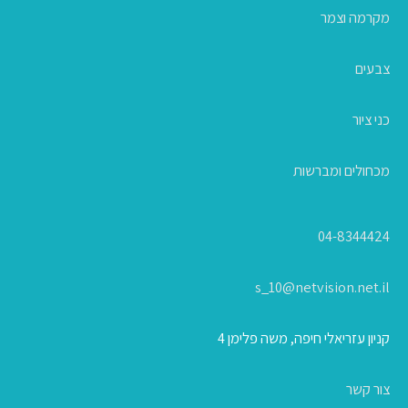
מקרמה וצמר
צבעים
כני ציור
מכחולים ומברשות
04-8344424
s_10@netvision.net.il
קניון עזריאלי חיפה, משה פלימן 4
צור קשר