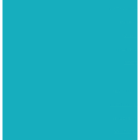
יציקות פוליאסטר
רישום וציור
מוצרי עץ
פיסול ויציקה
קנווסים
מתנות קטנות
רקמות וגובלנים
ערכות צביעה
מקרמה וצמר