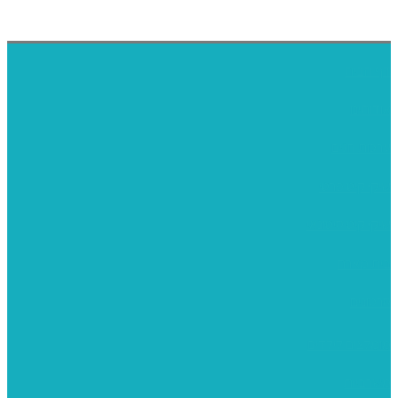
דף הבית
אודותינו
ערכות חגים
שיקי קיט פרטי
שיקי קיט סיטונאי
בית מארח
סרטונים
מומלצים לילדים
משרביות