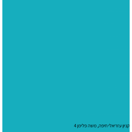
מתנות קטנות
רקמות וגובלנים
ערכות צביעה
מקרמה וצמר
צבעים
כני ציור
מכחולים ומברשות
04-8344424
s_10@netvision.net.il
קניון עזריאלי חיפה, משה פלימן 4