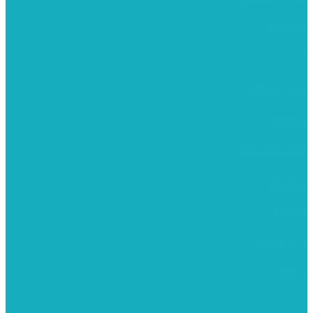
בית מארח
סרטונים
מומלצים לילדים
משרביות
יציקות פוליאסטר
רישום וציור
מוצרי עץ
פיסול ויציקה
קנווסים