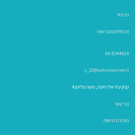
כני ציור
מכחולים ומברשות
04-8344424
s_10@netvision.net.il
קניון עזריאלי חיפה, משה פלימן 4
צור קשר
הצהרת נגישות