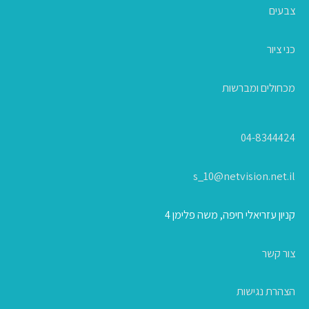
צבעים
כני ציור
מכחולים ומברשות
04-8344424
s_10@netvision.net.il
קניון עזריאלי חיפה, משה פלימן 4
צור קשר
הצהרת נגישות