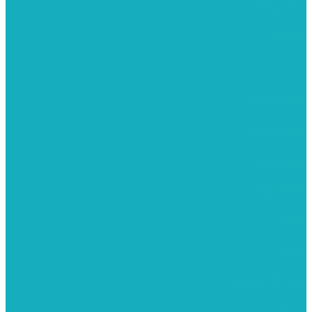
פיסול ויציקה
קנווסים
מתנות קטנות
רקמות וגובלנים
ערכות צביעה
מקרמה וצמר
צבעים
כני ציור
מכחולים ומברשות
04-8344424