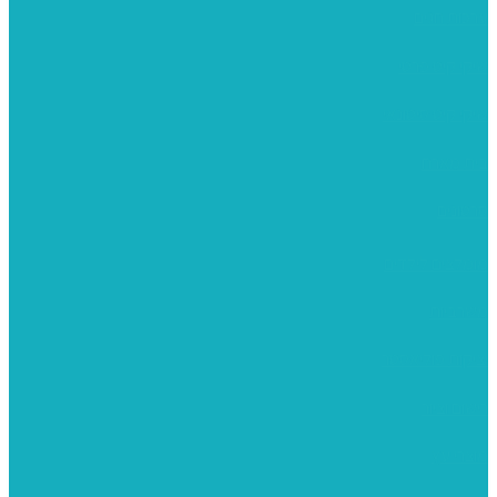
ערכות חגים
שיקי קיט פרטי
שיקי קיט סיטונאי
בית מארח
סרטונים
מומלצים לילדים
משרביות
יציקות פוליאסטר
רישום וציור
מוצרי עץ