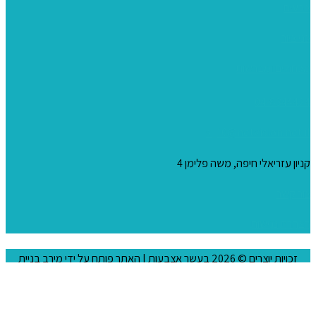
צבעים
כני ציור
מכחולים ומברשות
04-8344424
s_10@netvision.net.il
קניון עזריאלי חיפה, משה פלימן 4
צור קשר
הצהרת נגישות
זכויות יוצרים © 2026
בעשר אצבעות
| האתר פותח על ידי
מירב בניית
אתרים