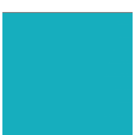
דף הבית
אודותינו
ערכות חגים
שיקי קיט פרטי
שיקי קיט סיטונאי
בית מארח
סרטונים
מומלצים לילדים
משרביות