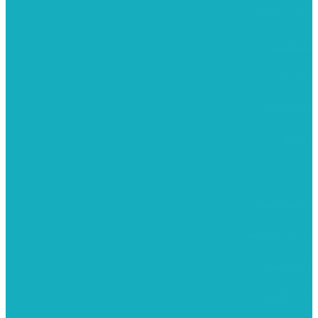
יציקות פוליאסטר
רישום וציור
מוצרי עץ
פיסול ויציקה
קנווסים
מתנות קטנות
רקמות וגובלנים
ערכות צביעה
מקרמה וצמר