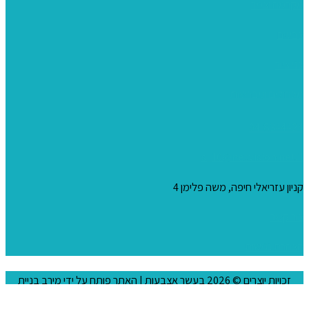
מקרמה וצמר
צבעים
כני ציור
מכחולים ומברשות
04-8344424
s_10@netvision.net.il
קניון עזריאלי חיפה, משה פלימן 4
צור קשר
הצהרת נגישות
זכויות יוצרים © 2026
בעשר אצבעות
| האתר פותח על ידי
מירב בניית
אתרים