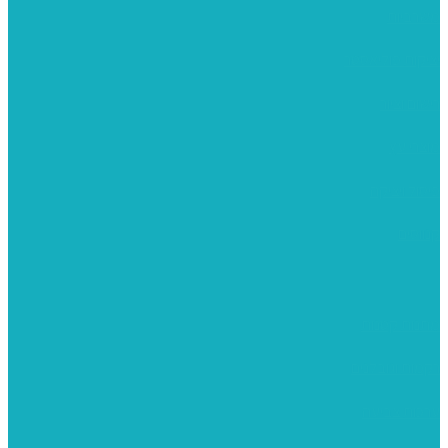
משרביות
יציקות פוליאסטר
רישום וציור
מוצרי עץ
פיסול ויציקה
קנווסים
מתנות קטנות
רקמות וגובלנים
ערכות צביעה