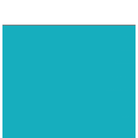
דף הבית
אודותינו
ערכות חגים
שיקי קיט פרטי
שיקי קיט סיטונאי
בית מארח
סרטונים
מומלצים לילדים