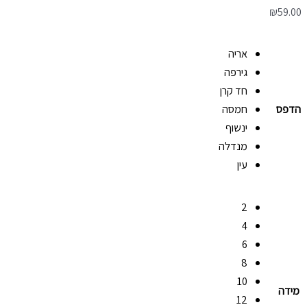
₪
59.00
אריה
גירפה
חד קרן
הדפס
חמסה
ינשוף
מנדלה
עין
2
4
6
8
10
מידה
12