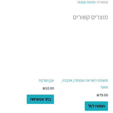
קטגוריה:
מתנות קטנות
מוצרים קשורים
למוצר
זה
יש
מספר
סוגים.
ניתן
לבחור
את
משפטי השראה שמחה/ אהבה/
אבן טורקיז
האפשרויות
אושר
₪
10.00
בעמוד
₪
79.00
המוצר
בחר אפשרויות
הוספה לסל