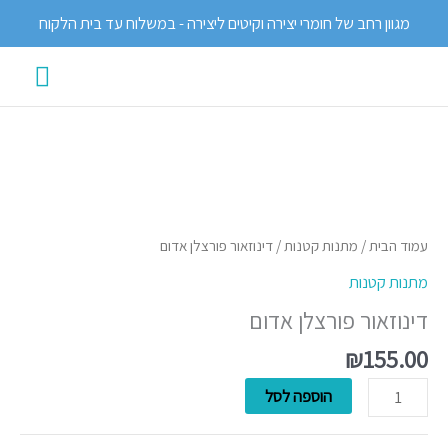
ילוג
מגוון רחב של חומרי יצירה וקיטים ליצירה - במשלוח עד בית הלקוח
תוכן
תפרי
ראשי
כמות
של
דינוזאור
עמוד הבית
/
מתנות קטנות
/ דינוזאור פורצלן אדום
פורצלן
מתנות קטנות
אדום
דינוזאור פורצלן אדום
₪
155.00
הוספה לסל