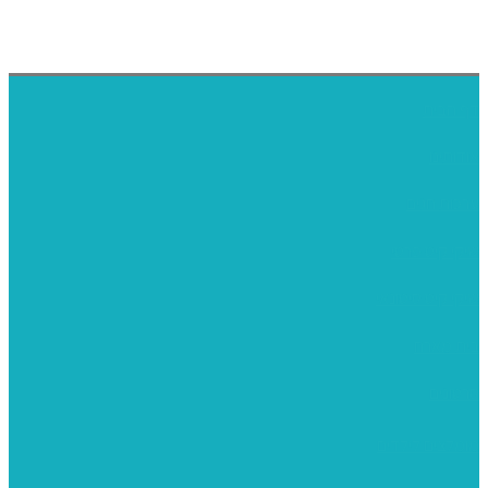
דף הבית
אודותינו
ערכות חגים
שיקי קיט פרטי
שיקי קיט סיטונאי
בית מארח
סרטונים
מומלצים לילדים