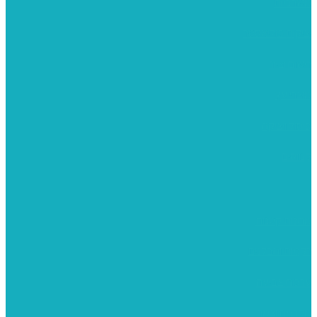
משרביות
יציקות פוליאסטר
רישום וציור
מוצרי עץ
פיסול ויציקה
קנווסים
מתנות קטנות
רקמות וגובלנים
ערכות צביעה
מקרמה וצמר