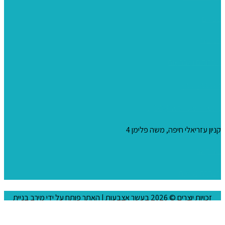
צבעים
כני ציור
מכחולים ומברשות
04-8344424
s_10@netvision.net.il
קניון עזריאלי חיפה, משה פלימן 4
צור קשר
הצהרת נגישות
זכויות יוצרים © 2026
בעשר אצבעות
| האתר פותח על ידי
מירב בניית
אתרים