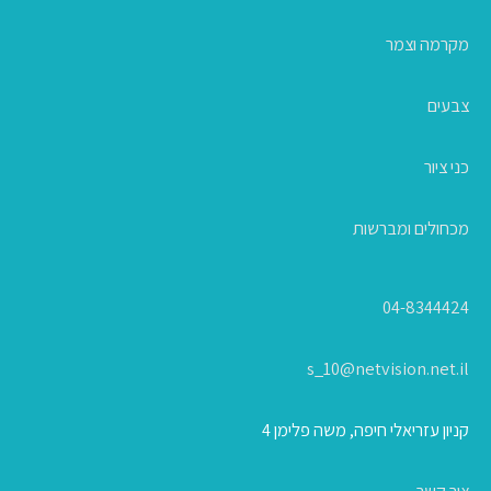
מקרמה וצמר
צבעים
כני ציור
מכחולים ומברשות
04-8344424
s_10@netvision.net.il
קניון עזריאלי חיפה, משה פלימן 4
צור קשר