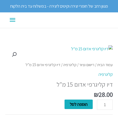
ילוג
מגוון רחב של חומרי יצירה וקיטים ליצירה - במשלוח עד בית הלקוח
תוכן
תפריט
ראשי
כמות
של
דיו
עמוד הבית
/
רישום וציור
/
קליגרפיה
/ דיו קליגרפי אדום 15 מ"ל
קליגרפי
קליגרפיה
אדום
דיו קליגרפי אדום 15 מ"ל
15
מ"ל
₪
28.00
הוספה לסל