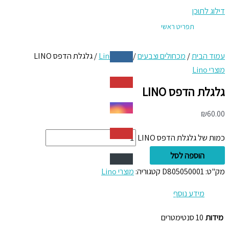
דילוג לתוכן
תפריט ראשי
עמוד הבית
/
מכחולים וצבעים
/
מוצרי Lino
/ גלגלת הדפס LINO
מוצרי Lino
גלגלת הדפס LINO
₪
60.00
כמות של גלגלת הדפס LINO
הוספה לסל
מק"ט:
D805050001
קטגוריה:
מוצרי Lino
מידע נוסף
מידות
10 סנטימטרים