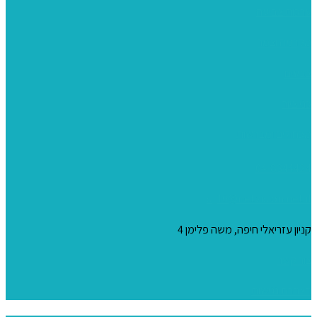
ערכות צביעה
מקרמה וצמר
צבעים
כני ציור
מכחולים ומברשות
04-8344424
s_10@netvision.net.il
קניון עזריאלי חיפה, משה פלימן 4
צור קשר
הצהרת נגישות