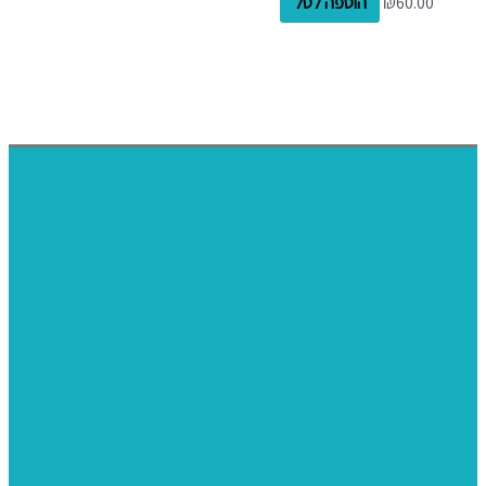
60.00
₪
הוספה לסל
דף הבית
אודותינו
ערכות חגים
שיקי קיט פרטי
שיקי קיט סיטונאי
בית מארח
סרטונים