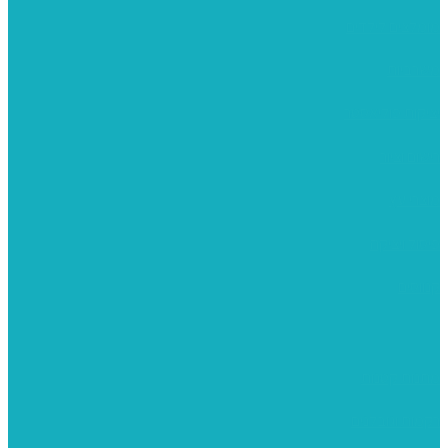
מומלצים לילדים
משרביות
יציקות פוליאסטר
רישום וציור
מוצרי עץ
פיסול ויציקה
קנווסים
מתנות קטנות
רקמות וגובלנים