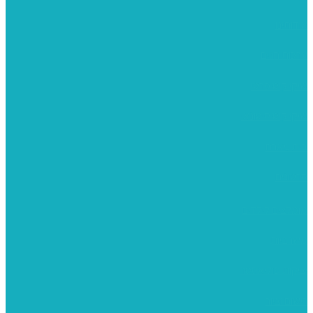
אודותינו
ערכות חגים
שיקי קיט פרטי
שיקי קיט סיטונאי
בית מארח
סרטונים
מומלצים לילדים
משרביות
יציקות פוליאסטר
רישום וציור