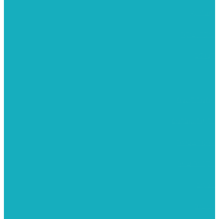
מוצרי עץ
פיסול ויציקה
קנווסים
מתנות קטנות
רקמות וגובלנים
ערכות צביעה
מקרמה וצמר
צבעים
כני ציור