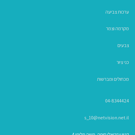
ערכות צביעה
מקרמה וצמר
צבעים
כני ציור
מכחולים ומברשות
04-8344424
s_10@netvision.net.il
קניון עזריאלי חיפה, משה פלימן 4