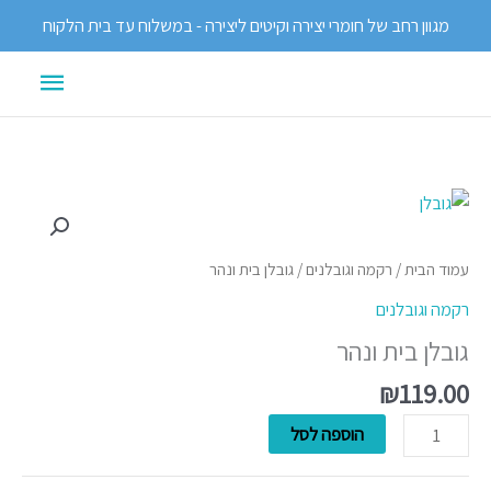
ילוג
מגוון רחב של חומרי יצירה וקיטים ליצירה - במשלוח עד בית הלקוח
תוכן
תפריט
ראשי
כמות
של
גובלן
עמוד הבית
/
רקמה וגובלנים
/ גובלן בית ונהר
בית
רקמה וגובלנים
ונהר
גובלן בית ונהר
₪
119.00
הוספה לסל