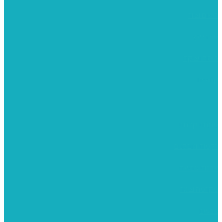
רישום וציור
מוצרי עץ
פיסול ויציקה
קנווסים
מתנות קטנות
רקמות וגובלנים
ערכות צביעה
מקרמה וצמר
צבעים