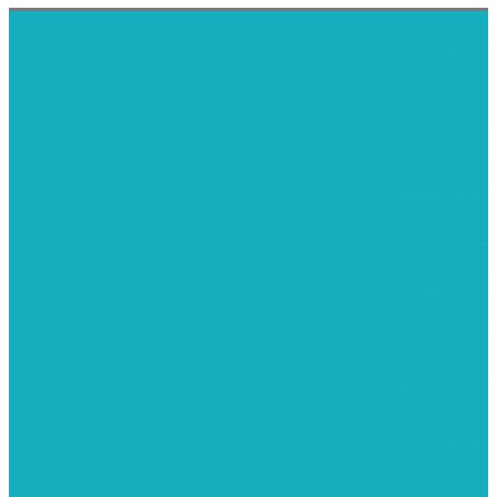
דף הבית
אודותינו
ערכות חגים
שיקי קיט פרטי
שיקי קיט סיטונאי
בית מארח
סרטונים
מומלצים לילדים
משרביות
יציקות פוליאסטר