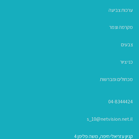
ערכות צביעה
מקרמה וצמר
צבעים
כני ציור
מכחולים ומברשות
04-8344424
s_10@netvision.net.il
קניון עזריאלי חיפה, משה פלימן 4