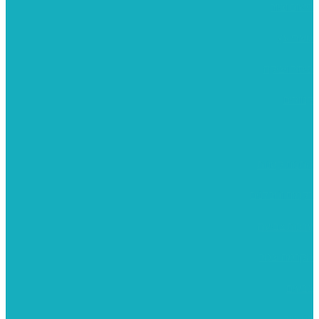
רישום וציור
מוצרי עץ
פיסול ויציקה
קנווסים
מתנות קטנות
רקמות וגובלנים
ערכות צביעה
מקרמה וצמר
צבעים
כני ציור