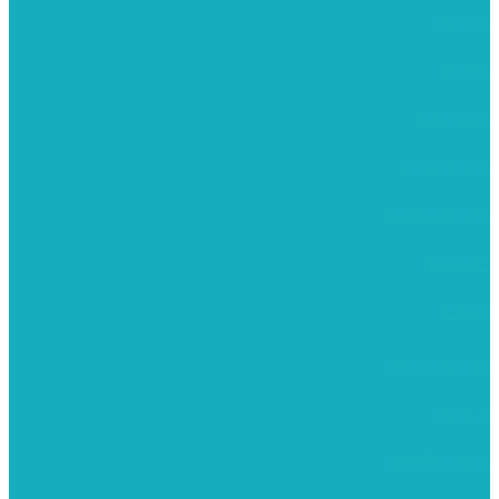
דף הבית
אודותינו
ערכות חגים
שיקי קיט פרטי
שיקי קיט סיטונאי
בית מארח
סרטונים
מומלצים לילדים
משרביות
יציקות פוליאסטר