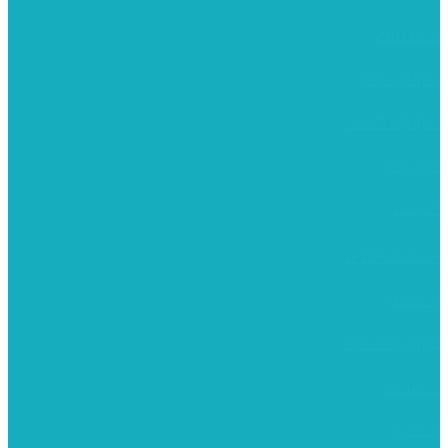
ערכות חגים
שיקי קיט פרטי
שיקי קיט סיטונאי
בית מארח
סרטונים
מומלצים לילדים
משרביות
יציקות פוליאסטר
רישום וציור
מוצרי עץ