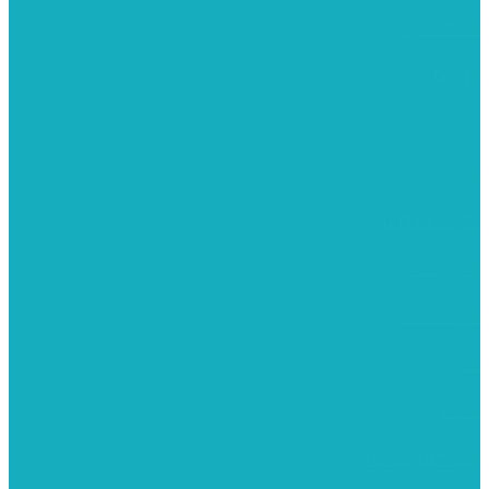
פיסול ויציקה
קנווסים
מתנות קטנות
רקמות וגובלנים
ערכות צביעה
מקרמה וצמר
צבעים
כני ציור
מכחולים ומברשות