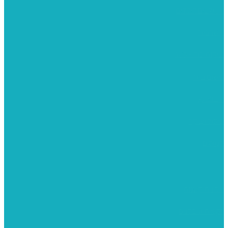
מומלצים לילדים
משרביות
יציקות פוליאסטר
רישום וציור
מוצרי עץ
פיסול ויציקה
קנווסים
מתנות קטנות
רקמות וגובלנים