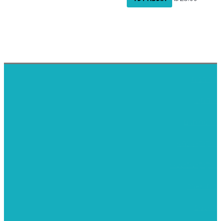
דף הבית
אודותינו
ערכות חגים
שיקי קיט פרטי
שיקי קיט סיטונאי
בית מארח
סרטונים