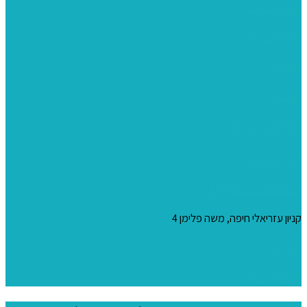
ערכות צביעה
מקרמה וצמר
צבעים
כני ציור
מכחולים ומברשות
04-8344424
s_10@netvision.net.il
קניון עזריאלי חיפה, משה פלימן 4
צור קשר
הצהרת נגישות