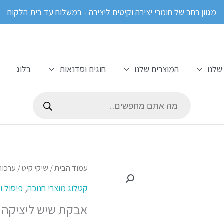
מגוון רחב של חומרי יצירה וקיטים ליצירה - במשלוח עד בית הלקוח
שלנו
המוצרים שלנו
חוגים וסדנאות
בלוג
Products
search
כמות
עמוד הבית
/
שיקי קיט
/
ערכות
של
קטלוג מוצרי חנוכה
,
פיסול ו
אבקת
אבקת שיש ליציקה 1 ק"ג
שיש