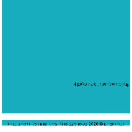
מקרמה וצמר
צבעים
כני ציור
מכחולים ומברשות
04-8344424
s_10@netvision.net.il
קניון עזריאלי חיפה, משה פלימן 4
צור קשר
הצהרת נגישות
זכויות יוצרים © 2026
בעשר אצבעות
| האתר פותח על ידי
מירב בניית
אתרים