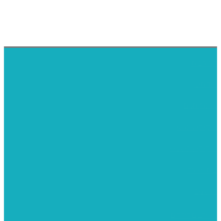
דף הבית
אודותינו
ערכות חגים
שיקי קיט פרטי
שיקי קיט סיטונאי
בית מארח
סרטונים
מומלצים לילדים