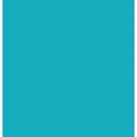
משרביות
יציקות פוליאסטר
רישום וציור
מוצרי עץ
פיסול ויציקה
קנווסים
מתנות קטנות
רקמות וגובלנים
ערכות צביעה