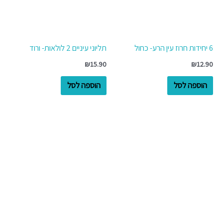
6 יחידות חרוז עין הרע- כחול
תליוני עיניים 2 לולאות- ורוד
₪
15.90
₪
12.90
הוספה לסל
הוספה לסל