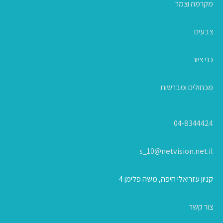
מקרמה וצמר
צבעים
כני ציור
מכחולים ומברשות
04-8344424
s_10@netvision.net.il
קניון עזריאלי חיפה, משה פלימן 4
צור קשר