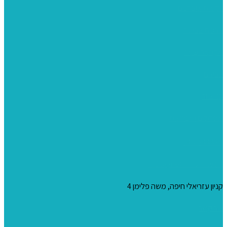
רקמות וגובלנים
ערכות צביעה
מקרמה וצמר
צבעים
כני ציור
מכחולים ומברשות
04-8344424
s_10@netvision.net.il
קניון עזריאלי חיפה, משה פלימן 4
צור קשר