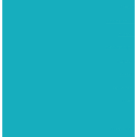
סרטונים
מומלצים לילדים
משרביות
יציקות פוליאסטר
רישום וציור
מוצרי עץ
פיסול ויציקה
קנווסים
מתנות קטנות