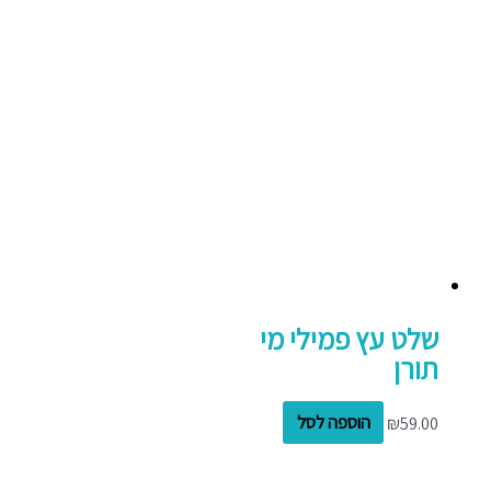
שלט עץ פמילי מי
תורן
59.00
₪
הוספה לסל