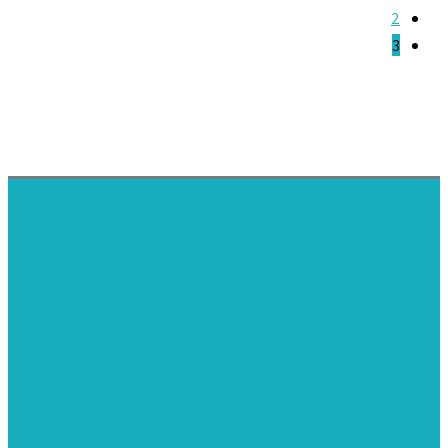
2
3
דף הבית
אודותינו
ערכות חגים
שיקי קיט פרטי
שיקי קיט סיטונאי
בית מארח