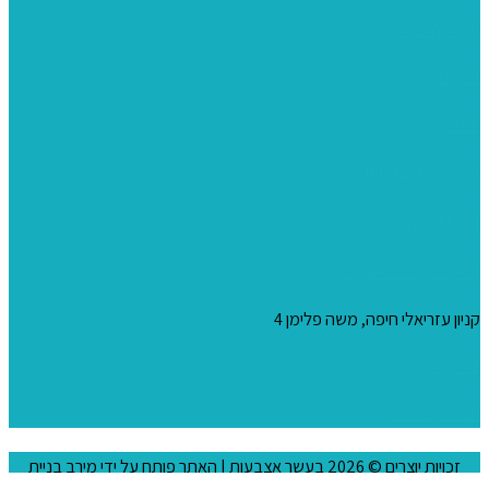
מקרמה וצמר
צבעים
כני ציור
מכחולים ומברשות
04-8344424
s_10@netvision.net.il
קניון עזריאלי חיפה, משה פלימן 4
צור קשר
הצהרת נגישות
זכויות יוצרים © 2026
בעשר אצבעות
| האתר פותח על ידי
מירב בניית