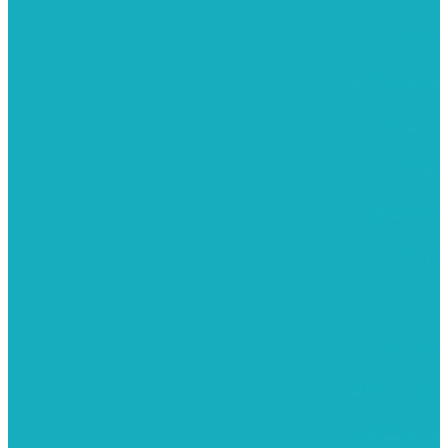
משרביות
יציקות פוליאסטר
רישום וציור
מוצרי עץ
פיסול ויציקה
קנווסים
מתנות קטנות
רקמות וגובלנים
ערכות צביעה