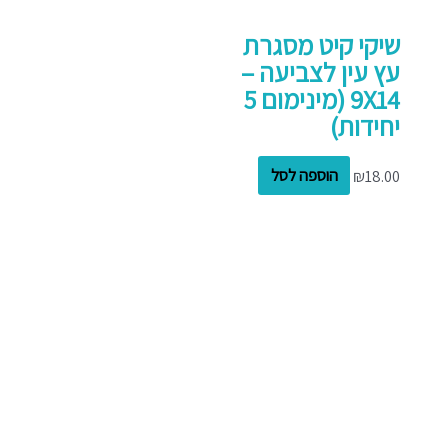
שיקי קיט מסגרת
עץ עין לצביעה –
9X14 (מינימום 5
יחידות)
18.00
₪
הוספה לסל