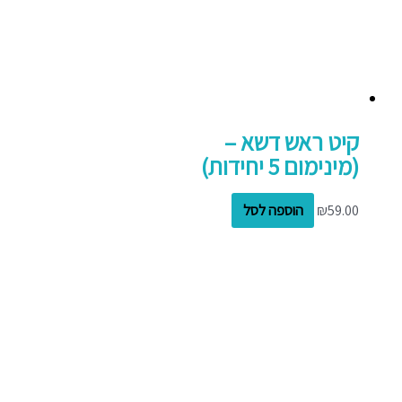
קיט ראש דשא –
(מינימום 5 יחידות)
59.00
₪
הוספה לסל