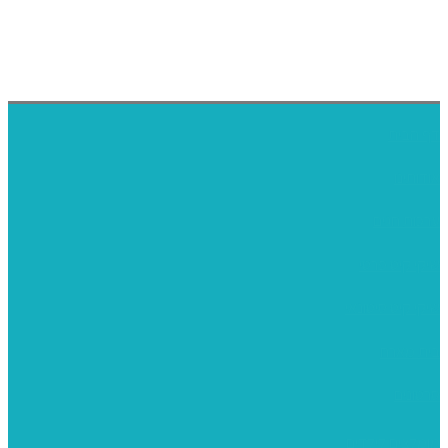
דף הבית
אודותינו
ערכות חגים
שיקי קיט פרטי
שיקי קיט סיטונאי
בית מארח
סרטונים
מומלצים לילדים