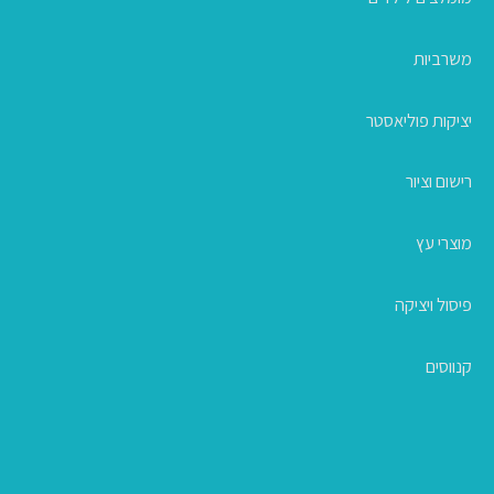
משרביות
יציקות פוליאסטר
רישום וציור
מוצרי עץ
פיסול ויציקה
קנווסים