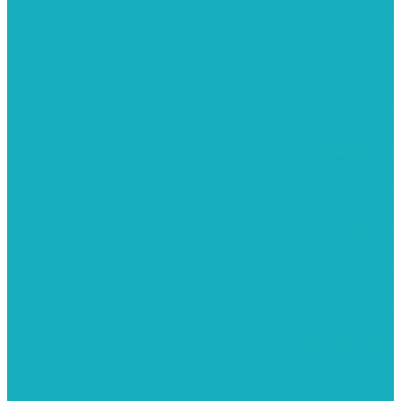
קנווסים
מתנות קטנות
רקמות וגובלנים
ערכות צביעה
מקרמה וצמר
צבעים
כני ציור
מכחולים ומברשות
04-8344424