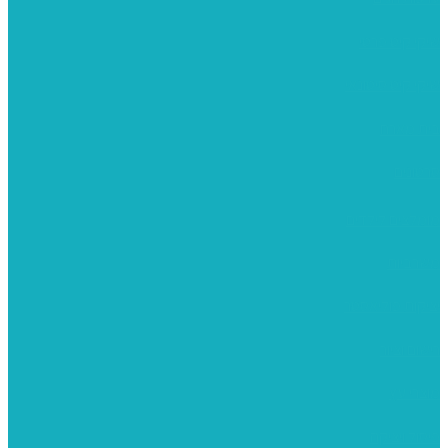
שיקי קיט פרטי
שיקי קיט סיטונאי
בית מארח
סרטונים
מומלצים לילדים
משרביות
יציקות פוליאסטר
רישום וציור
מוצרי עץ
פיסול ויציקה