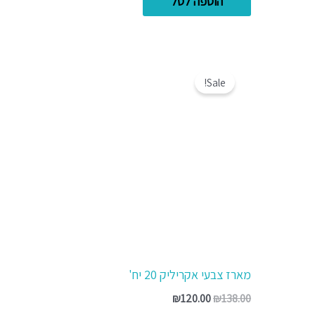
הוספה לסל
המחיר
המחיר
המקורי
הנוכחי
Sale!
היה:
הוא:
₪120.00.
₪138.00.
מארז צבעי אקריליק 20 יח'
₪
120.00
₪
138.00