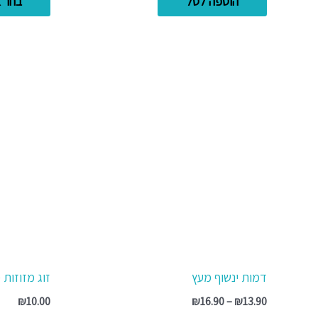
הוספה לסל
בחר א
טווח
למוצר
מחירים:
זה
יש
עד
מספר
סוגים.
ניתן
לבחור
את
האפשרויות
בעמוד
המוצר
דמות ינשוף מעץ
זוג מזוזות 
₪
10.00
₪
16.90
–
₪
13.90