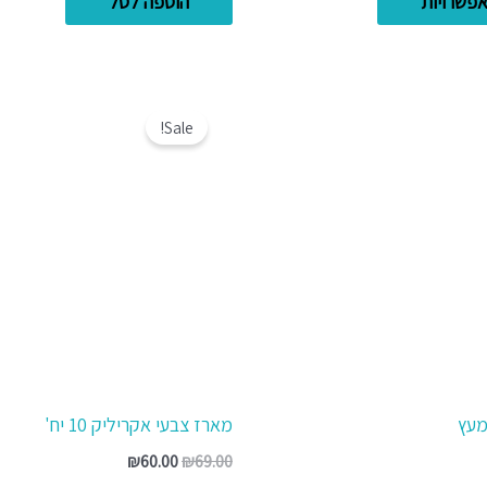
פשרויות
הוספה לסל
המחיר
המחיר
המקורי
הנוכחי
Sale!
היה:
הוא:
₪60.00.
₪69.00.
מעץ
מארז צבעי אקריליק 10 יח'
₪
60.00
₪
69.00