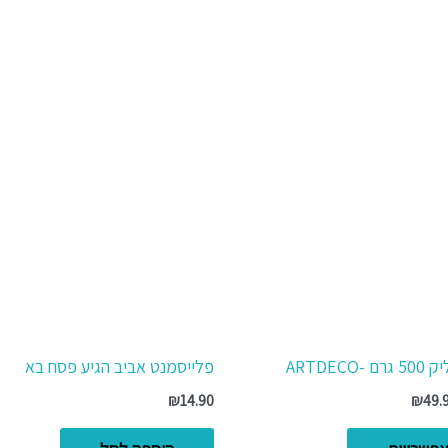
טווח
למוצר
מחירים:
זה
יש
עד
מספר
סוגים.
ניתן
לבחור
את
האפשרויות
בעמוד
המוצר
ARTDECO
פלייסמנט אביב הגיע פסח בא
₪
14.90
₪
49.