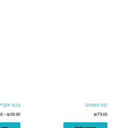
קיט ינשופים
צבעי אקריליק 500 גרם -
90
–
₪
39.90
₪
79.00