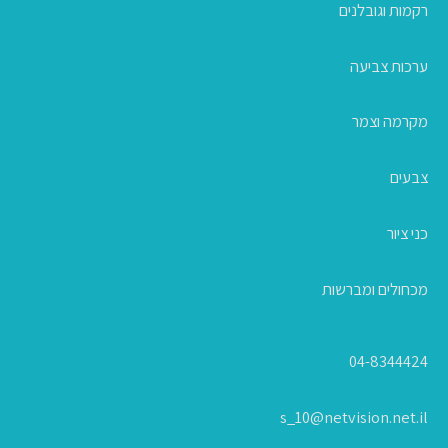
רקמות וגובלנים
ערכות צביעה
מקרמה וצמר
צבעים
כני ציור
מכחולים ומברשות
04-8344424
s_10@netvision.net.il