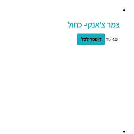
צמר צ'אנקי- כחול
33.00
₪
הוספה לסל