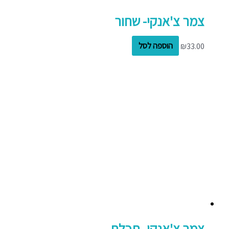
צמר צ'אנקי- שחור
33.00
₪
הוספה לסל
צמר צ'אנקי- תכלת