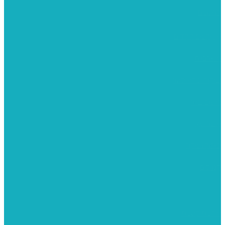
סרטונים
מומלצים לילדים
משרביות
יציקות פוליאסטר
רישום וציור
מוצרי עץ
פיסול ויציקה
קנווסים
מתנות קטנות