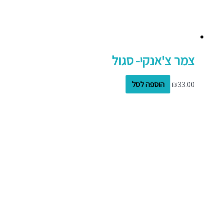
צמר צ'אנקי- סגול
33.00
₪
הוספה לסל