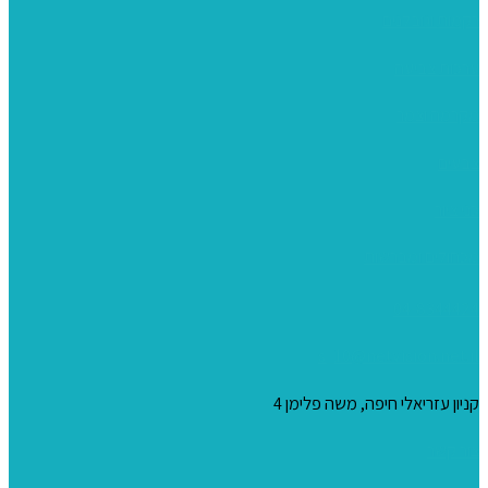
רקמות וגובלנים
ערכות צביעה
מקרמה וצמר
צבעים
כני ציור
מכחולים ומברשות
04-8344424
s_10@netvision.net.il
קניון עזריאלי חיפה, משה פלימן 4
צור קשר