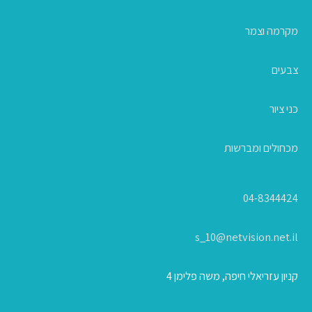
מקרמה וצמר
צבעים
כני ציור
מכחולים ומברשות
04-8344424
s_10@netvision.net.il
קניון עזריאלי חיפה, משה פלימן 4