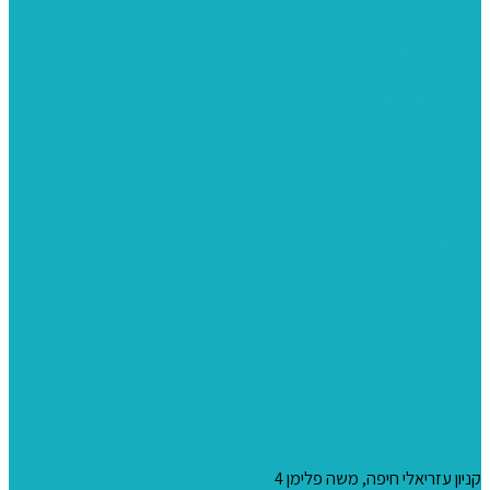
מתנות קטנות
רקמות וגובלנים
ערכות צביעה
מקרמה וצמר
צבעים
כני ציור
מכחולים ומברשות
04-8344424
s_10@netvision.net.il
קניון עזריאלי חיפה, משה פלימן 4