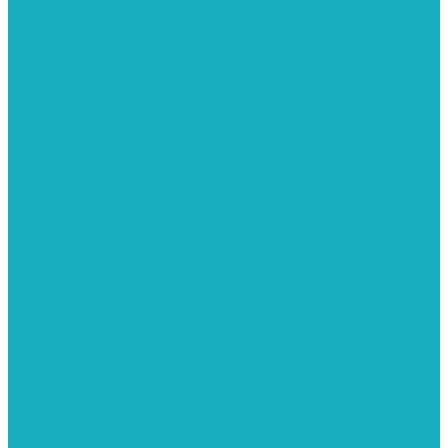
שיקי קיט סיטונאי
בית מארח
סרטונים
מומלצים לילדים
משרביות
יציקות פוליאסטר
רישום וציור
מוצרי עץ
פיסול ויציקה
קנווסים