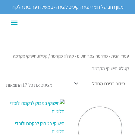
ילוג
מגוון רחב של חומרי יצירה וקיטים ליצירה - במשלוח עד בית הלקוח
תוכן
תפריט
ראשי
עמוד הבית
/
מקרמה צמר חוטים
/
קטלוג מקרמה
/ קטלוג חישוקי מקרמה
קטלוג חישוקי מקרמה
מציגים את כל ⁦17⁩ התוצאות
טווח
טווח
למוצר
למוצר
מחירים:
מחירים:
זה
זה
יש
יש
עד
עד
חישוקי במבוק לרקמה ולוכדי
מספר
מספר
חלומות