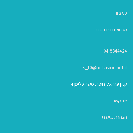
כני ציור
מכחולים ומברשות
04-8344424
s_10@netvision.net.il
קניון עזריאלי חיפה, משה פלימן 4
צור קשר
הצהרת נגישות