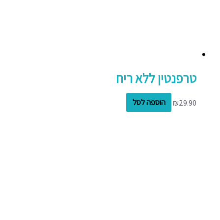
טרפנטין ללא ריח
29.90
₪
הוספה לסל