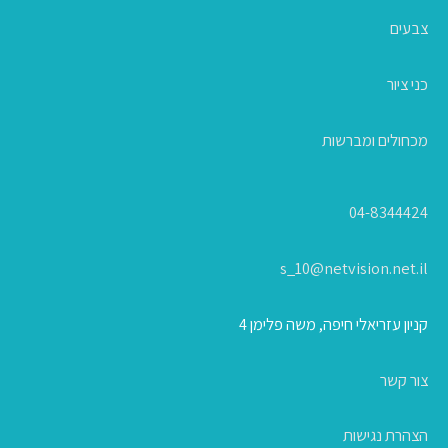
צבעים
כני ציור
מכחולים ומברשות
04-8344424
s_10@netvision.net.il
קניון עזריאלי חיפה, משה פלימן 4
צור קשר
הצהרת נגישות