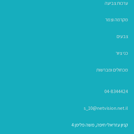
ערכות צביעה
מקרמה וצמר
צבעים
כני ציור
מכחולים ומברשות
04-8344424
s_10@netvision.net.il
קניון עזריאלי חיפה, משה פלימן 4