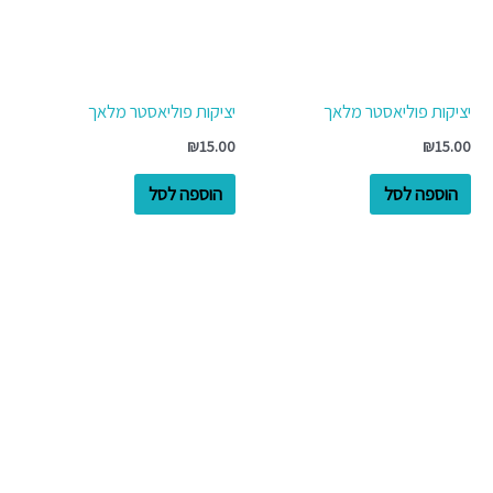
יציקות פוליאסטר מלאך
יציקות פוליאסטר מלאך
₪
15.00
₪
15.00
הוספה לסל
הוספה לסל
למוצר
זה
יש
מספר
סוגים.
ניתן
לבחור
את