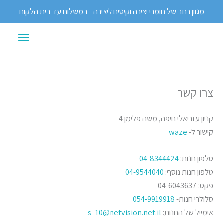
ילוג
מגוון רחב של חומרי יצירה וקיטים ליצירה - במשלוח עד בית הלקוח
תוכן
תפריט
ראשי
צרו קשר
קניון עזריאלי חיפה, משה פלימן 4
קישור ל-
waze
טלפון חנות:
04-8344424
טלפון חנות נוסף:
04-9544040
פקס: 04-6043637
סלולרי חנות-
054-9919918
אימייל של החנות:
s_10@netvision.net.il