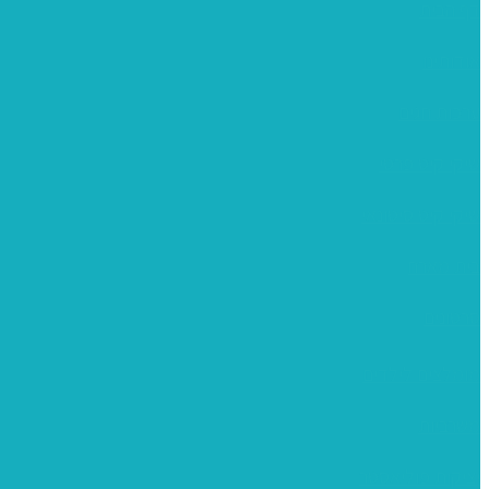
דף הבית
אודותינו
ערכות חגים
שיקי קיט פרטי
שיקי קיט סיטונאי
בית מארח
סרטונים
מומלצים לילדים
משרביות
יציקות פוליאסטר