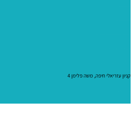
צבעים
כני ציור
מכחולים ומברשות
04-8344424
s_10@netvision.net.il
קניון עזריאלי חיפה, משה פלימן 4
צור קשר
הצהרת נגישות
זכויות יוצרים